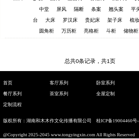
中堂
屏风
隔断
条案
翘头案
平
台
大床
罗汉床
贵妃床
架子床
梳
圆角柜
万历柜
亮格柜
斗柜
储物柜
总共0条记录，共1页
首页
客厅系列
卧室系列
餐厅系列
茶室系列
全屋定制
定制流程
版权所有：湖南和木木作文化传播有限公司 桂ICP备
19004460号-
@Copyright 2025-2045 www.tongyingxin.com All Rights Reserved