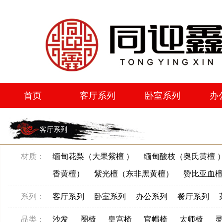
首页
客厅系列
卧室系列
办
首页
客厅系列
卧室系列
办
客厅系列
材质：
缅甸花梨（大果紫檀 ）
缅甸酸枝（奥氏黄檀 
香黄檀）
紫光檀（东非黑黄檀）
赞比亚血
系列：
客厅系列
卧室系列
办公系列
餐厅系列
品类：
沙发
圈椅
皇宫椅
官帽椅
太师椅