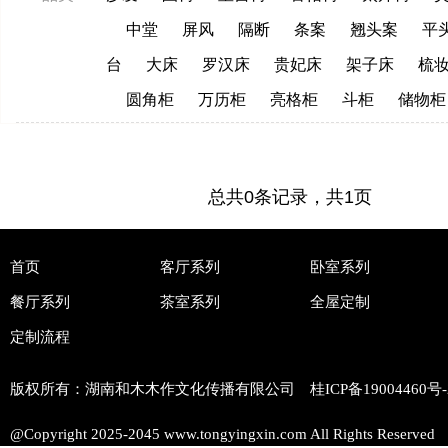
中堂
屏风
隔断
条案
翘头案
平
台
大床
罗汉床
贵妃床
架子床
梳
圆角柜
万历柜
亮格柜
斗柜
储物柜
总共0条记录，共1页
首页
客厅系列
卧室系列
餐厅系列
茶室系列
全屋定制
定制流程
版权所有：湖南和木木作文化传播有限公司 桂ICP备
19004460号-
@Copyright 2025-2045 www.tongyingxin.com All Rights Reserved