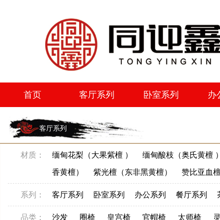
首页
客厅系列
卧室系列
办
首页
客厅系列
卧室系列
办
客厅系列
材质：
缅甸花梨（大果紫檀 ）
缅甸酸枝（奥氏黄檀 
香黄檀）
紫光檀（东非黑黄檀）
赞比亚血
系列：
客厅系列
卧室系列
办公系列
餐厅系列
品类：
沙发
圈椅
皇宫椅
官帽椅
太师椅